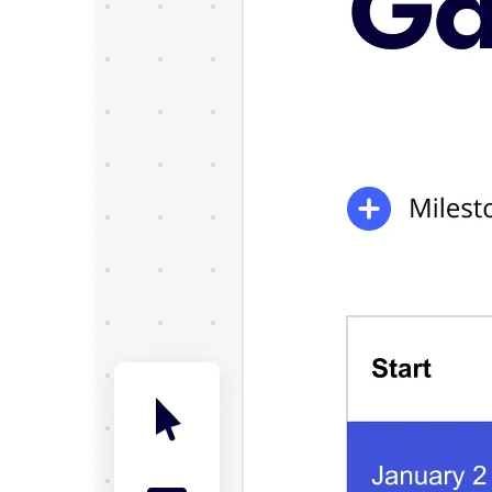
Talktrack
Tablas
Documentos
Diapositivas
Casos de uso
Destacados
Explora los manuales de IA
Explorar el Miroverse
General
Diagramas
Talleres
Lluvia de ideas
Mapas mentales
Mapas conceptuales
Diagramas de flujo
Especializados
Creación de roadmaps
Mapeo de procesos
Diseño técnico y documentación
Prototipos y wireframes
Mapas de recorrido del cliente
Análisis de resultados
Miro Design Workshops
Miro Planning & Delivery
Planificación de objetivos