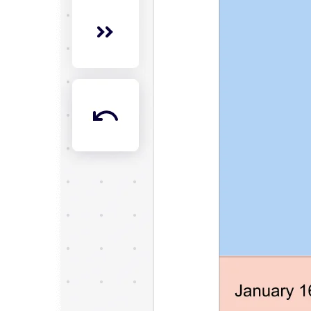
Transformación de las formas de trabajo
Experiencia digital del empleado
Experiencia del cliente y diseño de servicios
Transformación en la nube y de software
Recursos
Aprendizaje
Historias de clientes
Academia
Webinarios
Reforge Learning
Comunidad y soporte
Centro de Ayuda
Eventos
Comunidad
Blog
Socios y servicios
Servicios profesionales de Miro
Socios de soluciones
Precios