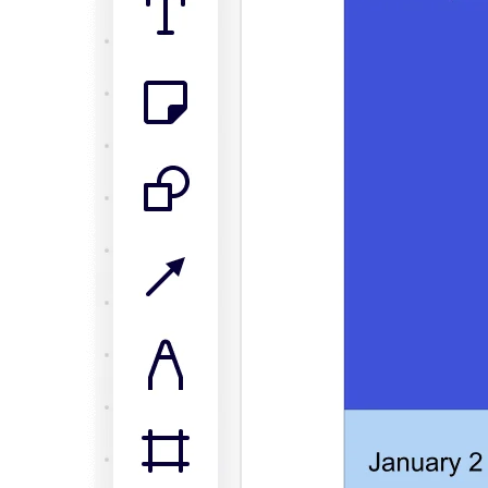
Diseño organizacional
Soluciones
Por segmento empresarial
Enterprise
Pequeña empresa
Startups
Por sector
Digital
Servicios profesionales
Fabricación
Comercio minorista
Servicios financieros
Ciencias de la vida y farmacéutica
Por equipo
Gestión de productos
Diseño y UX
Ingeniería
Liderazgo y operaciones de producto
Operaciones
Marketing
TI
Por iniciativa estratégica
Sistema operativo de producto
Transformación con IA