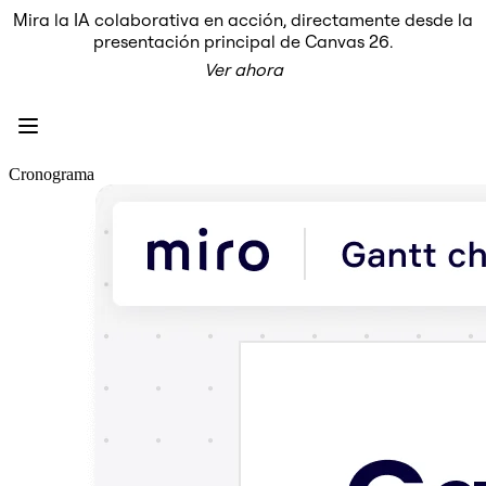
Mira la IA colaborativa en acción, directamente desde la
Producto
presentación principal de Canvas 26.
Destacados
Ver ahora
Lienzo inteligente™
Flujos
Prototipos y wireframes
Miro Engage
Plataforma
Descripción general de IA
Cronograma
AI Workflows
Conectores
Servidor MCP
Explora los manuales de IA
Servidor MCP
Planes de acción
Integraciones
Seguridad
Enterprise Guard
Plataforma para desarrolladores
Descargar aplicaciones
Formatos
Pizarra
Diagramas
Kanban
Cronogramas