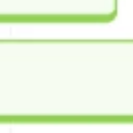
Discover
Por equipo
Por tamaño
Todas las plantillas
Plantilla de calendario anual
21 mil
visualizaciones
2,4 mil
usos
Miro
35
Me gusta
Usar la plantilla