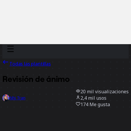
Discover
Por equipo
Por tamaño
Todas las plantillas
Revisión de ánimo
20 mil
visualizaciones
2,4 mil
usos
Nhi Tran
174
Me gusta
Usar la plantilla