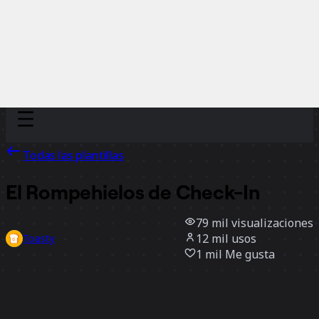
Discover
Por equipo
Por tamaño
Todas las plantillas
El Rompehielos de Check-In
79 mil
visualizaciones
12 mil
usos
Toasty
1 mil
Me gusta
Usar la plantilla