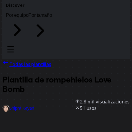
Discover
Por equipo
Por tamaño
Todas las plantillas
Plantilla de rompehielos Love
Bomb
2,8 mil
visualizaciones
51
usos
Shipra Kayan
3
Me gusta
Usar la plantilla