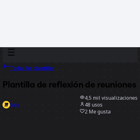
Discover
Por equipo
Por tamaño
Todas las plantillas
Plantilla de reflexión de reuniones
4,5 mil
visualizaciones
48
usos
Miro
2
Me gusta
Usar la plantilla