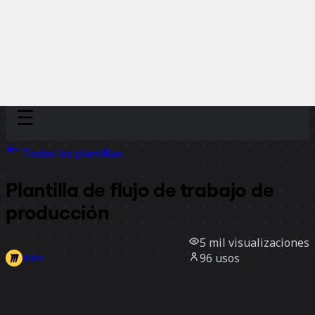
Discover
Por equipo
Por tamaño
Todas las plantillas
Plantilla de flujo de trabajo de
producción
5 mil
visualizaciones
96
usos
Miro
2
Me gusta
Usar la plantilla