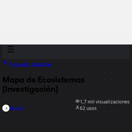
Discover
Por equipo
Por tamaño
Todas las plantillas
Mapa de Ecosistemas
[Investigación]
1,7 mil
visualizaciones
62
usos
Absurd
16
Me gusta
Usar la plantilla