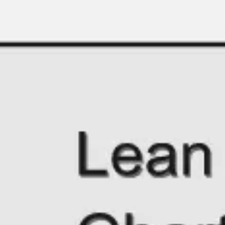
Miroverse
Plantillas
Para ti
Impulsadas por IA
Por caso de uso