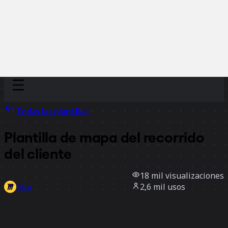
Discover
Por equipo
Por tamaño
Todas las plantillas
Plantilla de mapa del recorrido
del cliente
18 mil
visualizaciones
2,6 mil
usos
Miro
44
Me gusta
Usar la plantilla