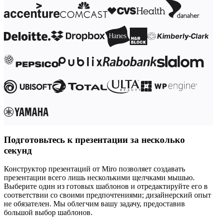
Трансформация способов работы
Цифровое взаимодействие сотрудников
Дизайн взаимодействия с пользователями и о
Облачная трансформация
Ресурсы
Обучение
Истории пользователей
Academy
Вебинары
Обучение Reforge
Сообщество и поддержка
Центр поддержки
События
Сообщество
Блог
Партнеры и услуги
Подготовьтесь к презентации за несколько
Профессиональные сервисы Miro
Партнеры по решениям
секунд
Тарифы
Конструктор презентаций от Miro позволяет создавать
презентации всего лишь несколькими щелчками мышью.
Выберите один из готовых шаблонов и отредактируйте его в
соответствии со своими предпочтениями; дизайнерский опыт
не обязателен. Мы облегчим вашу задачу, предоставив
большой выбор шаблонов.