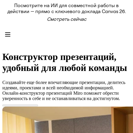
Посмотрите на ИИ для совместной работы в
Продукт
действии — прямо с ключевого доклада Canvas 26.
Избранное
Смотреть сейчас
Intelligent Canvas™
Flows
Прототипы и вайрфреймы
Engage
Платформа
Обзор ИИ
AI Workflows
Конструктор презентаций,
Коннекторы
Сервер MCP
удобный для любой команды
Изучите руководства по ИИ
Сервер MCP
Планы проектов
Создавайте еще более впечатляющие презентации, делитесь
Интеграции
идеями, проектами и всей необходимой информацией.
Безопасность
Онлайн-конструктор презентаций Miro поможет обрести
Enterprise Guard
уверенность в себе и не останавливаться на достигнутом.
Платформа разработки
Загрузить приложения
Форматы
Доска
Диаграммы
Канбан
Временные шкалы