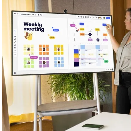
TalkTrack
Таблицы
Docs
Слайды
Кейсы
Избранное
Изучите руководства по ИИ
Обзор Miroverse
Общее
Диаграммы
Workshops
Мозговой штурм
Ментальные карты
Концептуальные карты
Блок-схемы
Специализированное
Дорожные карты
Карты процессов
Техническое проектирование и документация
Прототипы и вайрфреймы
Составление карты пути клиента
Исследовательский синтез
Design Workshops
Planning & Delivery
Планирование целей