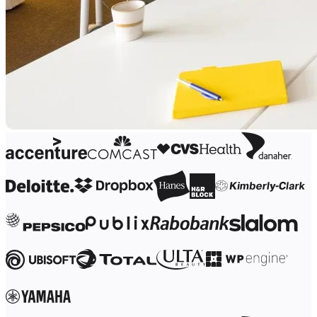
Оргдизайн
Решения
По бизнес-сегментам
Enterprise
Малый бизнес
Стартапы
По отраслям
Диджитал
Профессиональные услуги
Производство
Ритейл
Финансовые услуги
Науки о жизни и фармацевтика
По типу команды
Управление продуктами
Дизайн и UX
Проектирование
Лидерство и Ops
Операции
Маркетинг
ИТ
По стратегическим инициативам
Система управления продуктом
ИИ-трансформация