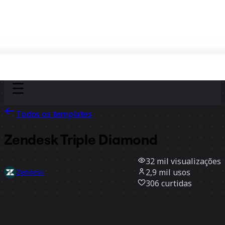
Discover
Por time
Por tamanho
Todos os templates
Zendesk Triple Diamond
32 mil
visualizações
2,9 mil
usos
Zendesk
306
curtidas
Usar template