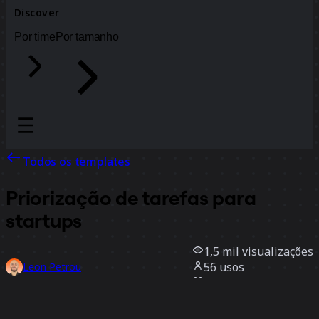
Discover
Por time
Por tamanho
Todos os templates
Priorização de tarefas para
startups
1,5 mil
visualizações
56
usos
Leon Petrou
6
curtidas
Usar template