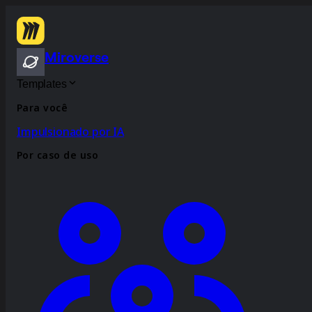
Miroverse
Templates
Para você
Impulsionado por IA
Por caso de uso