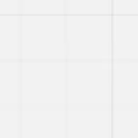
Miroverse
Templates
Para você
Impulsionado por IA
Por caso de uso