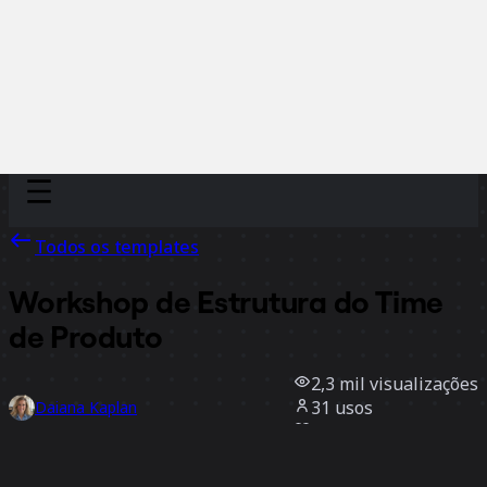
Discover
Por time
Por tamanho
Todos os templates
Workshop de Estrutura do Time
de Produto
2,3 mil
visualizações
31
usos
Daiana Kaplan
8
curtidas
Usar template