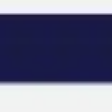
Miroverse
Templates
Para você
Impulsionado por IA
Por caso de uso