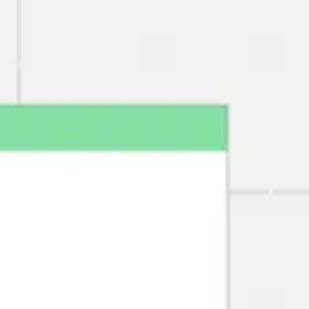
Miroverse
Templates
Para você
Impulsionado por IA
Por caso de uso