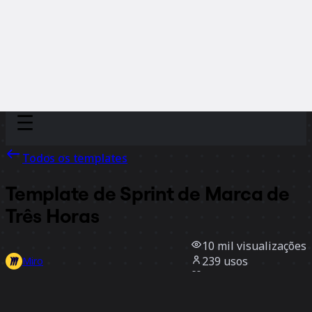
Discover
Por time
Por tamanho
Todos os templates
Template de Sprint de Marca de
Três Horas
10 mil
visualizações
239
usos
Miro
13
curtidas
Usar template