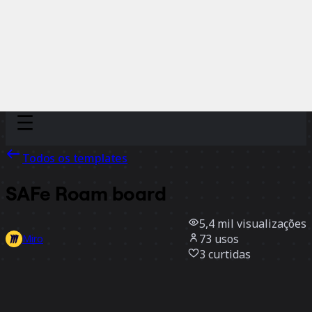
Discover
Por time
Por tamanho
Todos os templates
SAFe Roam board
5,4 mil
visualizações
73
usos
Miro
3
curtidas
Usar template