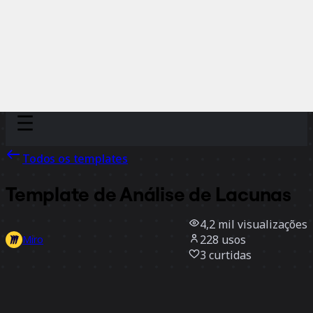
Discover
Por time
Por tamanho
Todos os templates
Template de Análise de Lacunas
4,2 mil
visualizações
228
usos
Miro
3
curtidas
Usar template