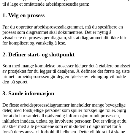
til å lage et omfattende arbeidsprosessdiagram:
1. Velg en prosess
Før du oppretter arbeidsprosessdiagrammet, må du spesifisere en
prosess som diagrammet skal dokumentere. Det er nyttig å
visualisere én prosess per diagram, slik at diagrammet ditt ikke blir
for komplisert og vanskelig å lese.
2. Definer start- og sluttpunkt
Som med mange komplekse prosesser hjelper det å etablere omrisset
av prosjektet før du legger til detaljene. Å definere det første og siste
trinnet i arbeidsprosessen gir deg en følelse av retning og vil holde
deg på sporet.
3. Samle informasjon
De fleste arbeidsprosessdiagrammer inneholder mange bevegelige
deler, med forskjellige personer som spiller forskjellige roller. Sørg
for at du har samlet all nødvendig informasjon rundt prosessen,
inkludert inndata, utdata og involverte personer. Det er viktig at du
snakker med alle personene som er inkludert i diagrammet for å
forstå deres ansvar i forhold til helheten. Dette vil bidra til å skape