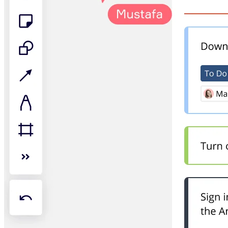
TalkTrack
Tabeller
Docs
Slides
Brukstilfeller
Utvalgt
Utforsk KI-håndbøker
Utforsk Miroverse
Generelt
Diagramming
Seminarer
Idémyldring
Tankekart
Konseptkart
Prosessdiagrammer
Spesialisert
Veikart
Prosesskartlegging
Teknisk design og dokumentasjon
Prototyper og wireframes
Kundereisekartlegging
Forskningsoppsummering
Design Workshops
Planning & Delivery
Målplanlegging