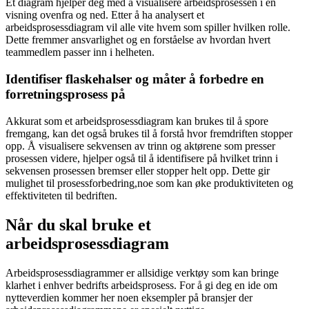
Et diagram hjelper deg med å visualisere arbeidsprosessen i en
visning ovenfra og ned. Etter å ha analysert et
arbeidsprosessdiagram vil alle vite hvem som spiller hvilken rolle.
Dette fremmer ansvarlighet og en forståelse av hvordan hvert
teammedlem passer inn i helheten.
Identifiser flaskehalser og måter å forbedre en
forretningsprosess på
Akkurat som et arbeidsprosessdiagram kan brukes til å spore
fremgang, kan det også brukes til å forstå hvor fremdriften stopper
opp. Å visualisere sekvensen av trinn og aktørene som presser
prosessen videre, hjelper også til å identifisere på hvilket trinn i
sekvensen prosessen bremser eller stopper helt opp. Dette gir
mulighet til prosessforbedring,noe som kan øke produktiviteten og
effektiviteten til bedriften.
Når du skal bruke et
arbeidsprosessdiagram
Arbeidsprosessdiagrammer er allsidige verktøy som kan bringe
klarhet i enhver bedrifts arbeidsprosess. For å gi deg en ide om
nytteverdien kommer her noen eksempler på bransjer der