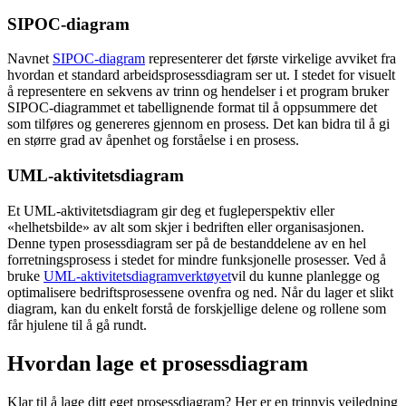
SIPOC-diagram
Navnet
SIPOC-diagram
representerer det første virkelige avviket fra
hvordan et standard arbeidsprosessdiagram ser ut. I stedet for visuelt
å representere en sekvens av trinn og hendelser i et program bruker
SIPOC-diagrammet et tabellignende format til å oppsummere det
som tilføres og genereres gjennom en prosess. Det kan bidra til å gi
en større grad av åpenhet og forståelse i en prosess.
UML-aktivitetsdiagram
Et UML-aktivitetsdiagram gir deg et fugleperspektiv eller
«helhetsbilde» av alt som skjer i bedriften eller organisasjonen.
Denne typen prosessdiagram ser på de bestanddelene av en hel
forretningsprosess i stedet for mindre funksjonelle prosesser. Ved å
bruke
UML-aktivitetsdiagramverktøyet
vil du kunne planlegge og
optimalisere bedriftsprosessene ovenfra og ned. Når du lager et slikt
diagram, kan du enkelt forstå de forskjellige delene og rollene som
får hjulene til å gå rundt.
Hvordan lage et prosessdiagram
Klar til å lage ditt eget prosessdiagram? Her er en trinnvis veiledning