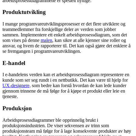
arbeidsprosessdiagrammene er spesielt nyttige.
Produktutvikling
I mange programvareutviklingsprosesser er det flere utviklere og
teammedlemmer fra forskjellige deler av verden som jobber
sammen. Implementere ett enkelt arbeidsprosessdiagram, som det
som vises på denne
malen
, kan sikre at alle kjenner sine roller og
ansvar, og hvem de rapporterer til. Det kan også gjøre det enklere å
se fremgangen i programvareutviklingen.
E-handel
I e-handelens verden kan et arbeidsprosessdiagram representere en
kunde som ser seg rundt i en nettbutikk. Det kan være til hjelp for
UX-designere,
som bedre kan forstå hvordan de kan lede kunder
gjennom trinnene de må følge for å kjøpe et produkt eller leie en
tjeneste.
Produksjon
Arbeidsprosessdiagrammer ble opprinnelig brukt i
produksjonsindustrien. De viser sekvensen av trinn som
produksjonsteam må følge for å lage konsekvente produkter av høy