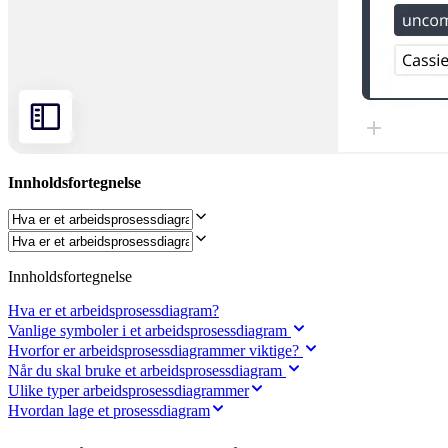
Organisasjonsdesign
Løsninger
Etter forretningssegment
Enterprise
Små bedrifter
Oppstartsbedrifter
Etter bransje
Digital
Profesjonelle tjenester
Produksjon
Innholdsfortegnelse
Varehandel
Finansielle tjenester
Biovitenskap og farmasøytisk
Etter team
Produktstyring
Innholdsfortegnelse
Design og UX
Teknologi
Hva er et arbeidsprosessdiagram?
Produktledelse og drift
Vanlige symboler i et arbeidsprosessdiagram
Drift
Hvorfor er arbeidsprosessdiagrammer viktige?
Markedsføring
Når du skal bruke et arbeidsprosessdiagram
IT
Ulike typer arbeidsprosessdiagrammer
Etter strategiske initiativer
Hvordan lage et prosessdiagram
Produktoperativsystem
KI-transformasjon