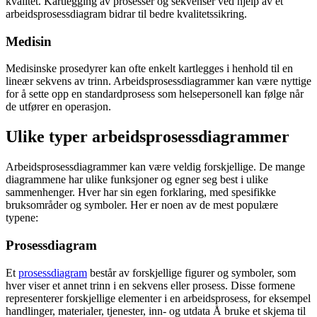
kvalitet. Kartlegging av prosesser og sekvenser ved hjelp av et
arbeidsprosessdiagram bidrar til bedre kvalitetssikring.
Medisin
Medisinske prosedyrer kan ofte enkelt kartlegges i henhold til en
lineær sekvens av trinn. Arbeidsprosessdiagrammer kan være nyttige
for å sette opp en standardprosess som helsepersonell kan følge når
de utfører en operasjon.
Ulike typer arbeidsprosessdiagrammer
Arbeidsprosessdiagrammer kan være veldig forskjellige. De mange
diagrammene har ulike funksjoner og egner seg best i ulike
sammenhenger. Hver har sin egen forklaring, med spesifikke
bruksområder og symboler. Her er noen av de mest populære
typene:
Prosessdiagram
Et
prosessdiagram
består av forskjellige figurer og symboler, som
hver viser et annet trinn i en sekvens eller prosess. Disse formene
representerer forskjellige elementer i en arbeidsprosess, for eksempel
handlinger, materialer, tjenester, inn- og utdata Å bruke et skjema til