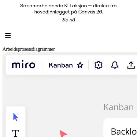
Se samarbeidende KI i aksjon — direkte fra
Produkt
hovedinnlegget på Canvas 26.
Utvalgt
Se nå
Intelligent Canvas™
Flows
Prototyper og wireframes
Engage
Plattform
KI-oversikt
Arbeidsprosessdiagrammer
KI Workflows
Forbindelser
MCP Server
Utforsk KI-håndbøker
MCP Server
Blueprints
Integreringer
Sikkerhet
Enterprise Guard
Utviklerplattform
Last ned apper
Formater
Whiteboard
Diagrammer
Kanban
Tidslinjer