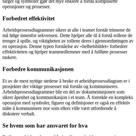
farger og symboler gjør det mye enklere å forstå kompliserte
operasjoner og prosesser.
Forbedret effektivitet
Arbeidsprosessdiagrammer sikrer at alle i teamet forstår trinnene de
må følge innenfor sekvensen. Dette hjelper alle til å forstå rollene de
trenger å spille, og viktigheten av rollene deres i gjennomføringen av
en operasjon. Denne typen forståelse av «helhetsbildet» forbedrer
effektiviteten og hjelper teammedlemmer med å fullføre prosesser
raskere.
Forbedre kommunikasjonen
Et av de mest nyttige stedene å bruke et arbeidsprosessdiagram er i
prosjekter der viktige prosesser må forstås og kommuniseres.
Arbeidsprosessdiagrammer blir en del av dokumentasjonen som
sikrer åpenhet og kommunikasjon i et team. Å forenkle en kompleks
operasjon med symboler, figurer og definisjoner er også en effektiv
måte å kommunisere noe som ellers ville vært utfordrende å
diskutere verbalt.
Se hvem som har ansvaret for hva