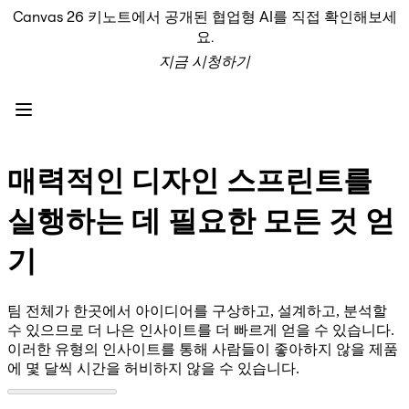
Canvas 26 키노트에서 공개된 협업형 AI를 직접 확인해보세
프로덕트
요.
추천
지금 시청하기
인텔리전트 캔버스
워크플로
프로토타입 및 와이어프레임
Engage
플랫폼
AI 개요
매력적인 디자인 스프린트를
AI Workflows
커넥터
실행하는 데 필요한 모든 것 얻
MCP 서버
AI 플레이북 살펴보기
기
MCP 서버
프로젝트 플랜
통합
팀 전체가 한곳에서 아이디어를 구상하고, 설계하고, 분석할
보안
수 있으므로 더 나은 인사이트를 더 빠르게 얻을 수 있습니다.
Enterprise Guard
개발자 플랫폼
이러한 유형의 인사이트를 통해 사람들이 좋아하지 않을 제품
앱 다운로드
에 몇 달씩 시간을 허비하지 않을 수 있습니다.
포맷
화이트보드