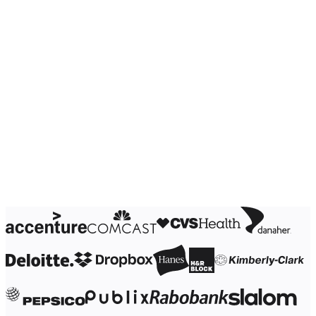
디자인 및 UX
엔지니어링
프로덕트 리더십 및 운영
운영
마케팅
IT
전략적 이니셔티브별
제품 운영 시스템
AI 트랜스포메이션
업무 방식 전환
디지털 직원 경험
고객 경험 및 서비스 디자인
클라우드 및 소프트웨어 혁신
리소스
학습
고객 스토리
아카데미
웨비나
Reforge 학습
커뮤니티 및 지원
도움말 센터