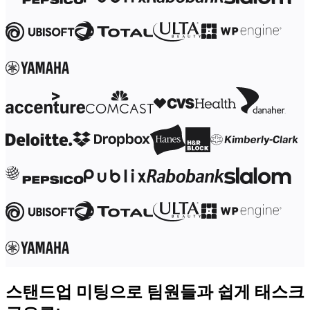
디자인 및 UX
엔지니어링
프로덕트 리더십 및 운영
운영
마케팅
IT
전략적 이니셔티브별
제품 운영 시스템
AI 트랜스포메이션
업무 방식 전환
디지털 직원 경험
고객 경험 및 서비스 디자인
클라우드 및 소프트웨어 혁신
리소스
학습
고객 스토리
아카데미
웨비나
Reforge 학습
커뮤니티 및 지원
스탠드업 미팅으로 팀원들과 쉽게 태스크
도움말 센터