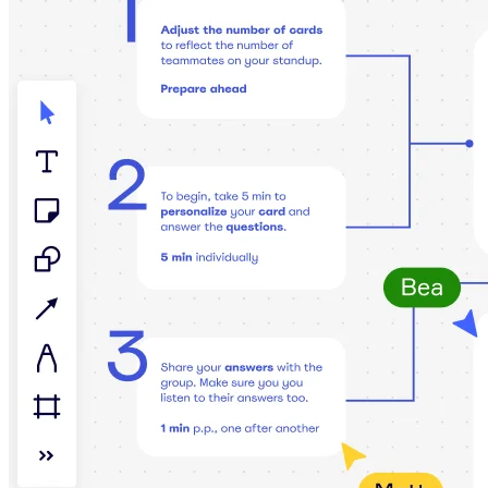
다이어그램
칸반
타임라인
TalkTrack
테이블
문서
슬라이드
사용 사례
추천
AI 플레이북 살펴보기
Miroverse 살펴보기
일반
다이어그램 작성
워크숍
브레인스토밍
마인드맵
컨셉맵
플로차트
전문
로드맵 작성
프로세스 매핑