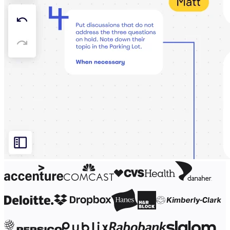
기술 설계 및 문서화
프로토타입 및 와이어프레임
고객 여정 매핑
리서치 종합 분석
Design Workshops
Planning & Delivery
목표 계획
조직 설계
솔루션
비즈니스 유형별
Enterprise
소규모 비즈니스
스타트업
산업별
디지털
전문가 서비스
제조
리테일
금융 서비스
제약 및 생명과학
팀별
제품 관리