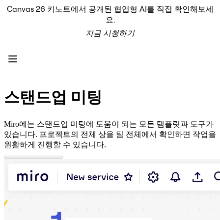
Canvas 26 키노트에서 공개된 협업형 AI를 직접 확인해보세
프로덕트
요.
추천
지금 시청하기
인텔리전트 캔버스
워크플로
프로토타입 및 와이어프레임
Engage
플랫폼
AI 개요
스탠드업 미팅
AI Workflows
커넥터
MCP 서버
Miro에는 스탠드업 미팅에 도움이 되는 모든 템플릿과 도구가
AI 플레이북 살펴보기
있습니다. 프로젝트의 전체 상을 팀 전체에서 확인하면 작업을
MCP 서버
원활하게 진행할 수 있습니다.
프로젝트 플랜
통합
보안
Enterprise Guard
개발자 플랫폼
앱 다운로드
포맷
화이트보드