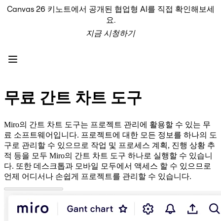
Canvas 26 키노트에서 공개된 협업형 AI를 직접 확인해보세
프로덕트
요.
추천
지금 시청하기
인텔리전트 캔버스
워크플로
프로토타입 및 와이어프레임
Engage
플랫폼
AI 개요
무료 간트 차트 도구
AI Workflows
커넥터
MCP 서버
Miro의 간트 차트 도구는 프로젝트 관리에 활용할 수 있는 무
AI 플레이북 살펴보기
료 소프트웨어입니다. 프로젝트에 대한 모든 정보를 하나의 도
MCP 서버
구로 관리할 수 있으므로 작업 및 프로세스 계획, 진행 상황 추
프로젝트 플랜
적 등을 모두 Miro의 간트 차트 도구 하나로 실행할 수 있습니
통합
다. 또한 데스크톱과 모바일 모두에서 액세스 할 수 있으므로
보안
언제 어디서나 손쉽게 프로젝트를 관리할 수 있습니다.
Enterprise Guard
개발자 플랫폼
앱 다운로드
포맷
화이트보드