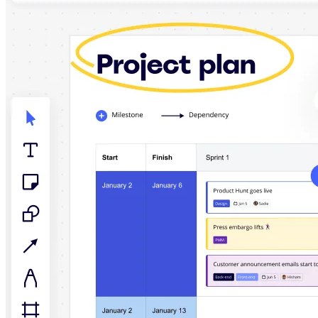
다이어그램
칸반
타임라인
TalkTrack
테이블
문서
슬라이드
사용 사례
추천
AI 플레이북 살펴보기
Miroverse 살펴보기
일반
다이어그램 작성
워크숍
브레인스토밍
마인드맵
컨셉맵
플로차트
전문
로드맵 작성
프로세스 매핑