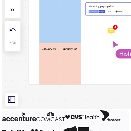
기술 설계 및 문서화
프로토타입 및 와이어프레임
고객 여정 매핑
리서치 종합 분석
Design Workshops
Planning & Delivery
목표 계획
조직 설계
솔루션
비즈니스 유형별
Enterprise
소규모 비즈니스
스타트업
산업별
디지털
전문가 서비스
제조
리테일
금융 서비스
제약 및 생명과학
팀별
제품 관리