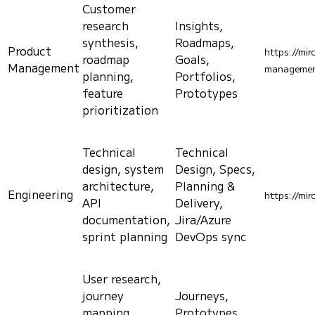
Customer
research
Insights,
synthesis,
Roadmaps,
Product
https://mir
roadmap
Goals,
Management
managemen
planning,
Portfolios,
feature
Prototypes
prioritization
Technical
Technical
design, system
Design, Specs,
architecture,
Planning &
Engineering
https://mir
API
Delivery,
documentation,
Jira/Azure
sprint planning
DevOps sync
User research,
journey
Journeys,
mapping,
Prototypes,