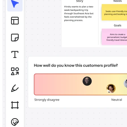
アプリをダウンロード
フォーマット
ホワイトボード
ダイアグラム
カンバン
タイムライン
Talktrack
テーブル
文書
スライド
活用事例
注目アイテム
AI プレイブックを見る
Miroverse をチェック
全般
ダイアグラム
ワークショップ
ブレインストーミング