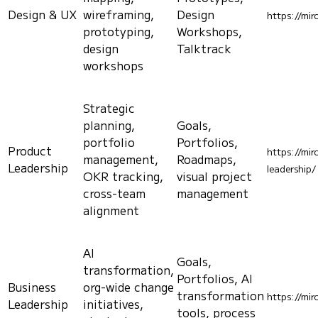
Design & UX
wireframing,
Design
https://mir
prototyping,
Workshops,
design
Talktrack
workshops
Strategic
planning,
Goals,
portfolio
Portfolios,
Product
https://mir
management,
Roadmaps,
Leadership
leadership/
OKR tracking,
visual project
cross-team
management
alignment
AI
Goals,
transformation,
Portfolios, AI
Business
org-wide change
transformation
https://mir
Leadership
initiatives,
tools, process