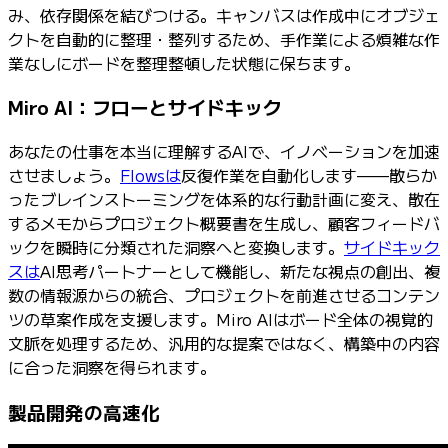
み、依存関係を結びつける。キャンバスは作成中にオブジェ
クトを自動的に整理・整列するため、手作業による煩雑な作
業なしにボードを整理整頓した状態に保ちます。
Miro AI：フローとサイドキック
あなたの仕事を本当に理解するAIで、イノベーションを加速
させましょう。
Flowsは
反復作業を自動化します——散らか
ったブレインストーミングを体系的な行動計画に変え、散在
するメモからプロジェクト概要書を生成し、顧客フィードバ
ックを瞬時に分類された洞察へと変換します。
サイドキック
スは
AI思考パートナーとして機能し、新たな視点の創出、複
数の情報源からの統合、プロジェクトを前進させるコンテン
ツの草案作成を支援します。Miro AIはボード全体の視覚的
文脈を処理するため、汎用的な提案ではなく、構築中の内容
に合った洞察を得られます。
製品開発の高速化