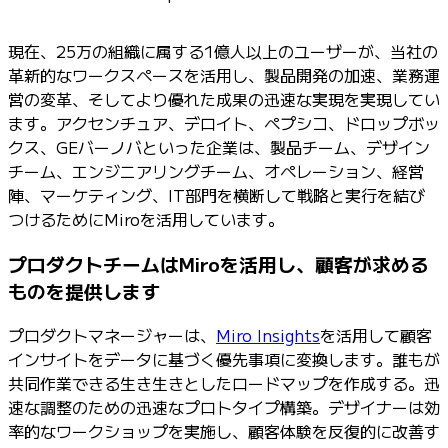
現在、25万の組織に属する1億人以上のユーザーが、当社の
革新的なワークスペースを活用し、製品開発の加速、業務運
営の変革、そしてより優れた成果の迅速な実現を実現してい
ます。アクセンチュア、デロイト、ペプシコ、ドロップボッ
クス、GEバーノバといった企業は、製品チーム、デザイン
チーム、エンジニアリングチーム、オペレーション、経営
陣、マーケティング、IT部門を横断して戦略と実行を結び
つけるためにMiroを活用しています。
プロダクトチームはMiroを活用し、顧客が求める
ものを提供します
プロダクトマネージャーは、
Miro Insights
を活用して顧客
インサイトをデータに基づく優先事項に変換します。誰もが
共同作業できる生き生きとしたロードマップを作成する。迅
速な調整のための迅速なプロトタイプ構築。デザイナーは効
率的なワークショップを実施し、顧客体験を反復的に改善す