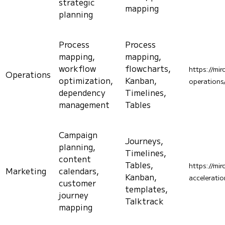
strategic
mapping
planning
Process
Process
mapping,
mapping,
workflow
flowcharts,
https://mir
Operations
optimization,
Kanban,
operations
dependency
Timelines,
management
Tables
Campaign
Journeys,
planning,
Timelines,
content
Tables,
https://mir
Marketing
calendars,
Kanban,
acceleratio
customer
templates,
journey
Talktrack
mapping