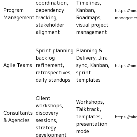
coordination,
Timelines,
Program
dependency
Kanban,
https://mir
Management
tracking,
Roadmaps,
managemen
stakeholder
visual project
alignment
management
Sprint planning,
Planning &
backlog
Delivery, Jira
Agile Teams
refinement,
sync, Kanban,
https://mir
retrospectives,
sprint
daily standups
templates
Client
Workshops,
workshops,
Talktrack,
Consultants
discovery
templates,
https://mi
& Agencies
sessions,
presentation
strategy
mode
development