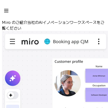
プロダクト
注目アイテム
インテリジェント キャンバス
Miro のご紹介当社のAIイノベーションワークスペースをご
フロー
覧ください
プロトタイプとワイヤーフレーム
Engage
プラットフォーム
AI 概要
AI Workflows
コネクター
MCP サーバー
AI プレイブックを見る
MCP サーバー
ブループリント
インテグレーション
セキュリティー
Enterprise Guard
開発者プラットフォーム