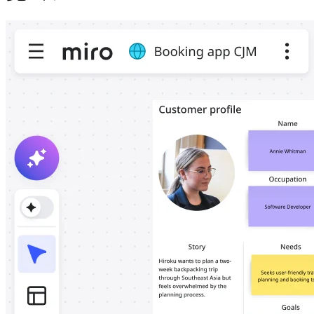
社内デジタル環境
顧客体験とサービスのデザイン
クラウドとソフトウェアの変革
リソース
学習
お客様事例
アカデミー
ウェビナー
Reforge Learning
コミュニティーとサポート
ヘルプセンター
イベント
コミュニティー
ブログ
パートナーとサービス
Miro プロフェッショナル サービス
ソリューション パートナー
料金プラン