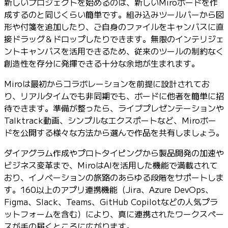
新しいプロジェクトを始めるのは、新しいMiroボードを作
成するのと同じくらい簡単です。組み込みツールバーから図
形や付箋を追加したり、ご自身のファイルをキャンバスに直
接ドラッグ＆ドロップしたりできます。無限のインテリジェ
ントキャンバスを活用できるため、従来のツールの制約なく
創造性を存分に発揮できる十分な余地が生まれます。
Miroは最初からコラボレーションを前提に設計されてお
り、リアルタイムでも非同期でも、ボードに他者を簡単に招
待できます。準備が整ったら、ライブプレゼンテーションや
Talktrack動画、シンプルなエクスポートなど、Miroボー
ドを公開する様々な方法から選んで作品を共有しましょう。
ダイアグラム作成やプロトタイピングから製品開発の加速や
ビジネス変革まで、MiroはAIを活用した機能で満載されて
おり、イノベーションの旅路のあらゆる段階をサポートしま
す。160以上のアプリ連携機能（Jira、Azure DevOps、
Figma、Slack、Teams、GitHub Copilotなどの人気プラ
ットフォームを含む）により、真に連携されたワークスペー
スが手の届くところに広がります。