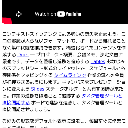
コンテキストスイッチングによる勢いの喪失を止めよう。ミ
ロの邪魔が入らないフォーマットで、ボードから離れること
なく集中状態を維持できます。構造化されたコンテンツを作
成する
Docs
— プロジェクト概要、会議メモ、決定文書に
最適です。データを整理し進捗を追跡する
Tables
おなじみ
のスプレッドシート形式のレイアウトで。スケジュールと依
存関係をマッピングする
タイムラインで
作業の流れを全員
が把握できるようにします。キャンバスをプレゼンテーショ
ンに変えよう
Slides
ステークホルダーと共有する時が来た
ら。作業の進捗を段階ごとに追跡する
タスク管理ツールと
直接同期する
ボードで進捗を追跡し、タスク管理ツールと
直接同期させましょう。
お好みの形式をデフォルト表示に設定し、毎回すぐに作業モ
ードに移行しましょう。