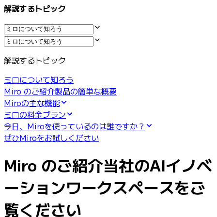
業界別
解説するトピック
デジタル
専門サービス
製造
小売
解説するトピック
金融サービス
製薬とライフサイエンス
ミロについて知ろう
チーム別
Miro のご紹介製品の簡単な概要
プロダクト管理
Miroの主な機能
デザインと UX
ミロの料金プラン
エンジニアリング
今日、Miroを使っているのは誰ですか？
製品部門の統括と運営
ぜひMiroをお試しください
業務運営
マーケティング
Miro のご紹介当社のAIイノベ
IT
戦略的イニシアティブ別
ーションワークスペースをご
Product OS
AI トランスフォーメーション
覧ください
働き方変革