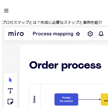
プロダクト
注目アイテム
インテリジェント キャンバス
プロセスマップとは？作成に必要なステップと事例を紹介
フロー
プロトタイプとワイヤーフレーム
Engage
プラットフォーム
AI 概要
AI Workflows
コネクター
MCP サーバー
AI プレイブックを見る
MCP サーバー
ブループリント
インテグレーション
セキュリティー
Enterprise Guard
開発者プラットフォーム