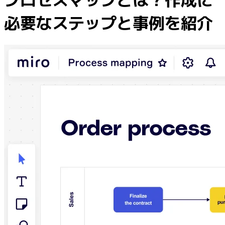
業界別
必要なステップと事例を紹介
デジタル
専門サービス
製造
小売
金融サービス
製薬とライフサイエンス
チーム別
プロダクト管理
デザインと UX
エンジニアリング
製品部門の統括と運営
業務運営
マーケティング
IT
戦略的イニシアティブ別
Product OS
AI トランスフォーメーション
働き方変革