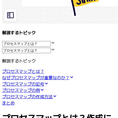
マインドマップ
コンセプトマップ
フローチャート
特定用途
ロードマップ策定
解説するトピック
プロセスマップ作成
技術設計・ドキュメント
プロトタイプとワイヤーフレーム
顧客ジャーニーマップ
リサーチ統合
解説するトピック
Design Workshops
Planning & Delivery
プロセスマップとは？
目標の策定
なぜプロセスマップが重要なのか？
組織づくり
プロセスマップの記号
ソリューション
プロセスマップの例
企業規模別
プロセスマップの作成方法
エンタープライズ
まとめ
中小企業
ベンチャー
プロセスマップとは？作成に