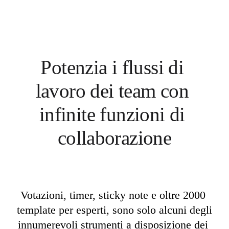
Trasformazione delle modalità di lavoro
Esperienza digitale dei dipendenti
Progettazione dell'esperienza cliente e dei servizi
Trasformazione cloud e software
Risorse
Formazione
Storie dei clienti
Potenzia i flussi di 
Academy
Webinar
Reforge Learning
lavoro dei team con 
Community e supporto
Centro assistenza
infinite funzioni di 
Eventi
Community
Blog
collaborazione
Partner e servizi
Miro Professional Services
Partner di soluzioni
Prezzi
Votazioni, timer, sticky note e oltre 2000 
template per esperti, sono solo alcuni degli 
innumerevoli strumenti a disposizione dei 