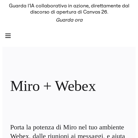
Guarda l'IA collaborativa in azione, direttamente dal
Prodotto
discorso di apertura di Canvas 26.
In primo piano
Guarda ora
Intelligent Canvas™
Flows
Prototipi e wireframe
Engage
Piattaforma
AI Overview
AI Workflows
Connettori
Server MCP
Esplora i playbook di IA
Server MCP
Miro + Webex
Blueprint
Integrazioni
Sicurezza
Enterprise Guard
Piattaforma per sviluppatori
Scarica le app
Formati
Lavagna
Porta la potenza di Miro nel tuo ambiente 
Diagrammi
Kanban
Webex, dalle riunioni ai messaggi, e aiuta 
Timeline