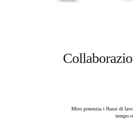
Trasformazione delle modalità di lavoro
Esperienza digitale dei dipendenti
Progettazione dell'esperienza cliente e dei servizi
Trasformazione cloud e software
Risorse
Formazione
Storie dei clienti
Academy
Webinar
Reforge Learning
Collaborazion
Community e supporto
Centro assistenza
Eventi
Community
Blog
Partner e servizi
Miro Professional Services
Partner di soluzioni
Prezzi
Miro potenzia i flussi di lav
tempo r