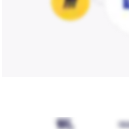
Org design
Soluzioni
Per segmento aziendale
Enterprise
Piccole imprese
Startup
Per settore
Digitale
Servizi professionali
Produzione
Retail
Servizi finanziari
Farmaceutica e scienze della vita
Per team
Gestione del prodotto
Design e UX
Progettazione
Leadership di prodotto e operazioni
Operazioni
Marketing
IT
Per iniziativa strategica
Sistema operativo del prodotto
Trasformazione IA