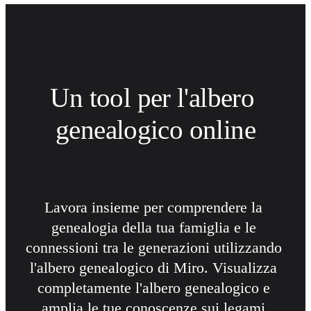
Trasformazione delle modalità di lavoro
Esperienza digitale dei dipendenti
Progettazione dell'esperienza cliente e dei servizi
Trasformazione cloud e software
Risorse
Formazione
Storie dei clienti
Un tool per l'albero 
Academy
Webinar
Reforge Learning
genealogico online
Community e supporto
Centro assistenza
Eventi
Community
Blog
Partner e servizi
Miro Professional Services
Lavora insieme per comprendere la 
Partner di soluzioni
genealogia della tua famiglia e le 
Prezzi
connessioni tra le generazioni utilizzando 
l'albero genealogico di Miro. Visualizza 
completamente l'albero genealogico e 
amplia le tue conoscenze sui legami 