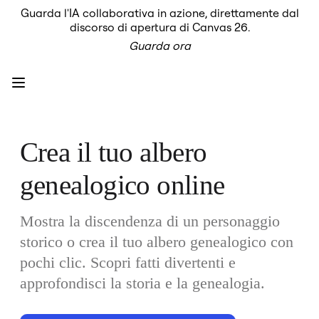
Guarda l'IA collaborativa in azione, direttamente dal
Prodotto
discorso di apertura di Canvas 26.
In primo piano
Guarda ora
Intelligent Canvas™
Flows
Prototipi e wireframe
Engage
Piattaforma
AI Overview
AI Workflows
Connettori
Crea il tuo albero 
Server MCP
Esplora i playbook di IA
genealogico online
Server MCP
Blueprint
Integrazioni
Sicurezza
Mostra la discendenza di un personaggio 
Enterprise Guard
storico o crea il tuo albero genealogico con 
Piattaforma per sviluppatori
Scarica le app
pochi clic. Scopri fatti divertenti e 
Formati
Lavagna
approfondisci la storia e la genealogia. 
Diagrammi
Kanban
Timeline