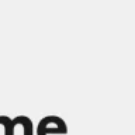
Miroverse
Modèles
Pour vous
Accélération par l’IA
Par cas d’utilisation