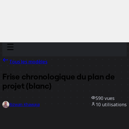
Discover
Par équipe
Par taille
Tous les modèles
Frise chronologique du plan de
projet (blanc)
590
vues
10
utilisations
Rizwan Khawaja
1
likes
Utiliser ce modèle