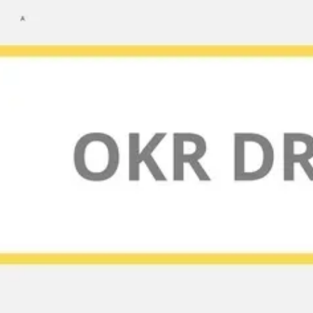
Miroverse
Modèles
Pour vous
Accélération par l’IA
Par cas d’utilisation