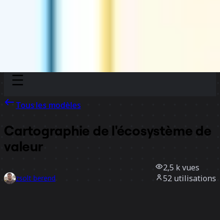
Discover
Par équipe
Par taille
Tous les modèles
Cartographie de l'écosystème de
valeur
2,5 k
vues
52
utilisations
zsolt berend
19
likes
Utiliser ce modèle