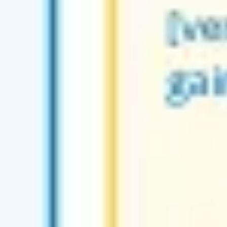
Wireframing et prototypage