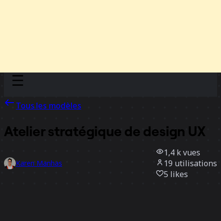
Discover
Par équipe
Par taille
Tous les modèles
Atelier stratégique de design UX
1,4 k
vues
19
utilisations
Karen Manhas
5
likes
Utiliser ce modèle