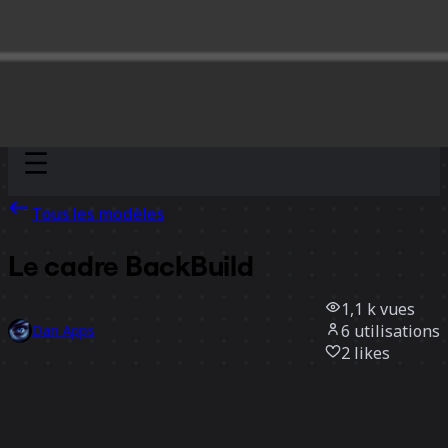
Discover
Par équipe
Par taille
Tous les modèles
Le cadre BackBuild
1,1 k
vues
6
utilisations
Dan Apps
2
likes
Utiliser ce modèle