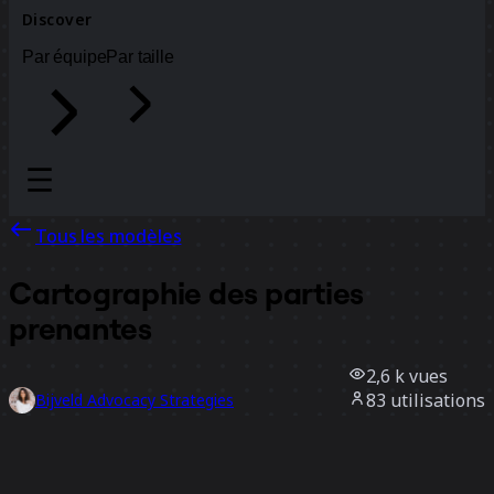
Discover
Par équipe
Par taille
Tous les modèles
Cartographie des parties
prenantes
2,6 k
vues
83
utilisations
Bijveld Advocacy Strategies
10
likes
Utiliser ce modèle