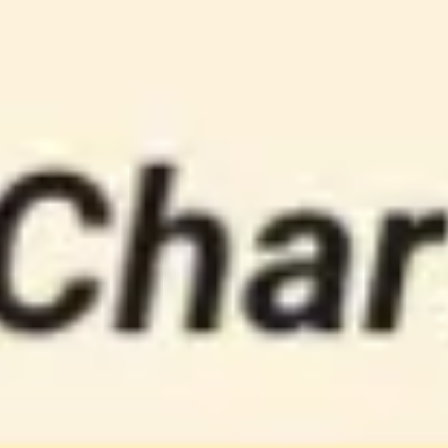
Miroverse
Modèles
Pour vous
Accélération par l’IA
Par cas d’utilisation