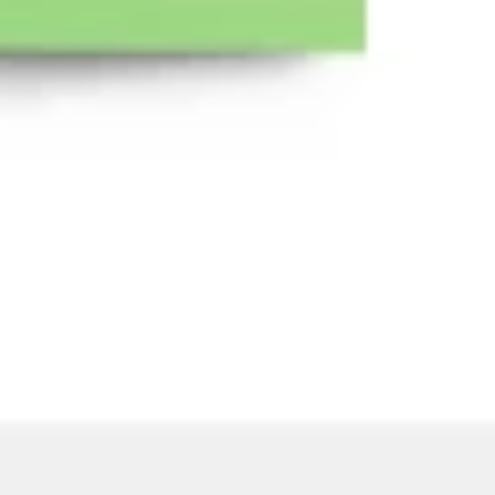
Wireframing et prototypage