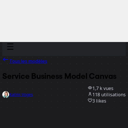
Discover
Par équipe
Par taille
Tous les modèles
Service Business Model Canvas
1,7 k
vues
118
utilisations
Katrin Voges
3
likes
Utiliser ce modèle