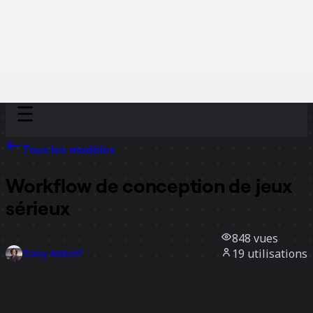
Discover
Par équipe
Par taille
Tous les modèles
Workflow de conception de jeux
sérieux
848
vues
19
utilisations
Daisy Abbott
1
likes
Utiliser ce modèle