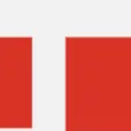
Miroverse
Modèles
Pour vous
Accélération par l’IA
Par cas d’utilisation