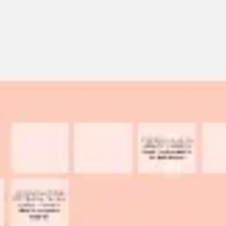
Miroverse
Modèles
Pour vous
Accélération par l’IA
Par cas d’utilisation