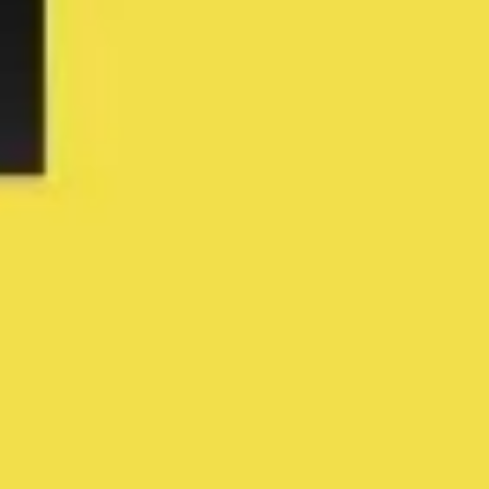
Wireframing et prototypage