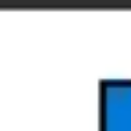
Miroverse
Modèles
Pour vous
Accélération par l’IA
Par cas d’utilisation