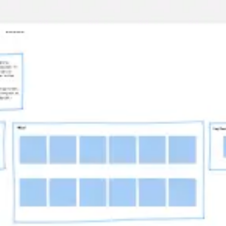
Miroverse
Modèles
Pour vous
Accélération par l’IA
Par cas d’utilisation