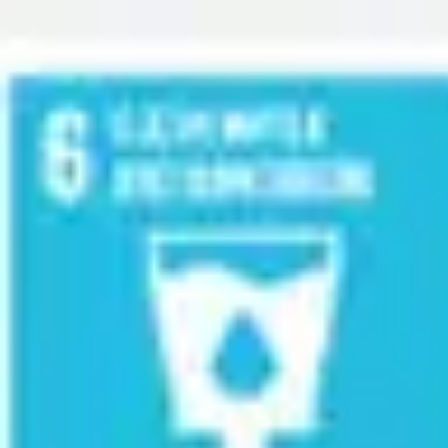
Miroverse
Modèles
Pour vous
Accélération par l’IA
Par cas d’utilisation