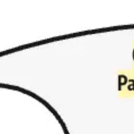
Miroverse
Modèles
Pour vous
Accélération par l’IA
Par cas d’utilisation