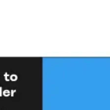
Miroverse
Modèles
Pour vous
Accélération par l’IA
Par cas d’utilisation