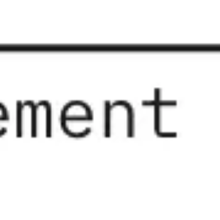
Wireframing et prototypage