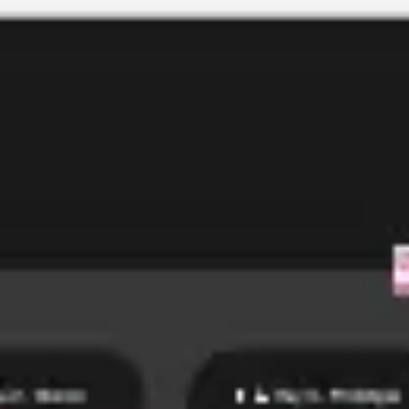
Miroverse
Modèles
Pour vous
Accélération par l’IA
Par cas d’utilisation