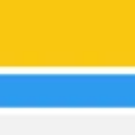
Wireframing et prototypage